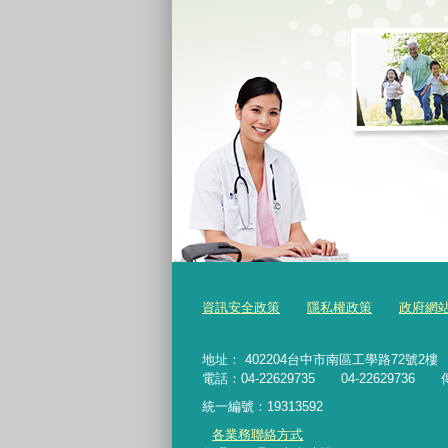
資訊安全政策
隱私權政策
政府網
地址： 402204台中市南區工學路72號2樓
電話：04-22629735 04-22629736 傳
統一編號：19313592
各業務聯絡方式