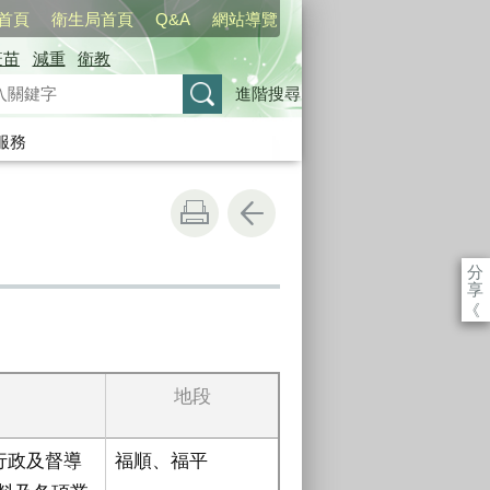
首頁
衛生局首頁
Q&A
網站導覽
疫苗
減重
衛教
進階搜尋
服務
分
享
《
地段
行政及督導
福順、福平