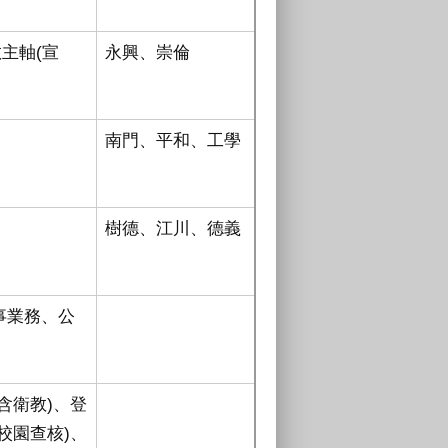
主軸(宣
永興、崇倫
南門、平和、工學
樹德、江川、德義
事業務、公
含衛教
)
、登
校園查核
)
、