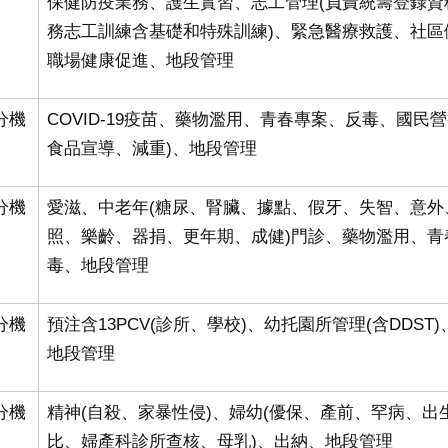
保健防疫業務、護生實習、志工管理
(
負責統籌登錄資
務志工訓練含基礎和特殊訓練
)
、緊急醫療救護、社區
職場健康促進、地段管理
5分機
COVID-19疫苗、藥物濫用、青春專案、反毒、國民營
食品宣導、減重)、地段管理
5分機
愛滋、中老年
(
糖尿、腎臟、據點、假牙、失智、意外
照、樂齡、器捐、更年期、成健
)
門診、藥物濫用、青
毒、地段管理
5分機
預注含13PCV
(
診所、學校
)
、幼托園所管理
(
含
DDST)
地段管理
5分機
精神
(
自殺、家暴性侵
)
、婦幼(優保、產前、罕病、出
比、婦產科診所查核、母乳)、出納、
地段管理