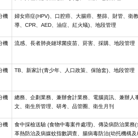
5分機
婦女癌症(HPV)、口腔癌、大腸癌、整篩、財管、衛教
導、CPR、AED、油症、紅火蟻)、地段管理
5分機
流感、
長者肺炎鏈球菌疫苗
、菸害、採購、地段管理
5分機
TB、新家計(青少年、人口政策、保險套)、地段管理
5分機
總務、企劃業務、兼辦會計業務、電腦資訊、兼辦人
文、衛生所管理、研考、品管圈、衛生月刊
5分機
食中採檢送驗
(
食物中毒案件處理
)
、傳染病防治業務
(
革熱防治及病媒蚊指數調查、腸病毒防治
(
幼托機構及