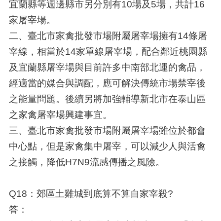
宜蘭縣等週邊縣市另分別有10場及5場，共計16
家屠宰場。
二、臺北市家禽批發市場附屬屠宰場擁有14條屠
宰線，相當於14家單線屠宰場，配合鄰近桃園縣
及宜蘭縣屠宰場與目前許多中南部北運的禽品，
經適當的媒合與調配，應可解決傳統市場禁宰後
之能量問題。後續另將加強輔導新北市在泰山區
之家禽屠宰場興建事宜。
三、臺北市家禽批發市場附屬屠宰場雖位於都會
中心點，但是家禽集中屠宰，可以減少人與活禽
之接觸，降低H7N9流感傳播之風險。
Q18：郊區土雞城到底算不算自家宰殺?
答：