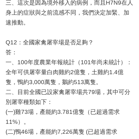
三、這次是因為境外移入的病例，而且H7N9在人
身上的症狀與之前流感不同，我們決定加緊、加
速推動。
Q12：全國家禽屠宰場是否足夠？
答：
一、100年度農業年報統計（101年尚未統計）：
全年可供屠宰量白肉雞約2億隻，土雞約1.4億
隻，鴨約3,000萬隻，鵝約513萬隻。
二、目前全國已設家禽屠宰場共79場，其中可分
別屠宰種類如下：
(一)雞73場，產能約3.781億隻（已超過需求
11%）。
(二)鴨46場，產能約7,226萬隻 (已超過需求