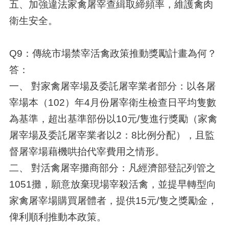
五、加強違法家禽屠宰查緝取締頻率，維護禽肉
衛生安全。
Q9：傳統市場禁宰活禽政策推動獎勵計畫為何？
答：
一、 對家禽屠宰場及委託屠宰業者部分：以各屠
宰場本（102）年4月份屠宰衛生檢查日平均隻數
為基準，超出基準部份以10元/隻進行獎勵（家禽
屠宰場及委託屠宰業者以2：8比例分配），且監
督屠宰場藉機哄抬代宰費用之情形。
二、 對活禽屠宰攤商部分：凡經濟部登記列管之
1051攤，願意放棄現場宰殺活禽，並提早轉型向
家禽屠宰場購買屠體者，提供15元/隻之獎勵金，
俾利順利推動本政策。