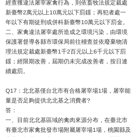
經查獲違法屠宰家禽行為，則依畜牧法規定裁處
新臺幣2萬元以上10萬元以下罰鍰；再犯者處一
年以下有期徒刑或併科新臺幣10萬元以下罰金。
二、家禽違法屠宰處所造成之環境污染，由環境
保護署督導各縣市環保局前往稽查並依廢棄物清
理法規定裁處新臺幣1千2百元以上6千元以下罰
鍰；經限期改善，屆期仍未完成改善者，按日連
續處罰。
Q17：北北基僅台北市有合格屠宰場1場，屠宰能
量是否足夠提供北北基之消費者?
答：
一、目前北北基區域的禽肉來源分布，在臺北市
有臺北市家禽批發市場附屬屠宰場1場，桃園縣及