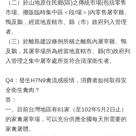
（二）於山地原住民鄉(區)之傳統市場(包括零售
市場、攤販臨時集中區＜段/場＞)內零售屠宰雞、
鴨及鵝，經當地直轄市、縣（市）政府列入管理
者。
（三）於離島建設條例所稱之離島內屠宰雞、鴨
及鵝，其屠宰場所為經當地直轄市、縣(市)政府列
入管理之集中屠宰處所並符合清潔衛生者。
Q4：發生H7N9禽流感疫情，消費者如何取得安
全衛生禽肉？
答：
一、目前台灣地區有81家（至102年5月2日止）
的家禽屠宰場，可以充分供應全國每天所需要的
家禽屠體。