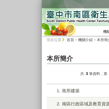
:::
機
:::
現在位置
首頁
>
機關介紹
>
本所簡
本所簡介
共
3
筆資料，第
1
衛所建築
2
南區行政區域及教育資