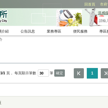
回首頁
市府
流感
關介紹
公告訊息
業務專區
便民服務
專區
介
1/1
頁，
每頁顯示筆數
筆
1
源